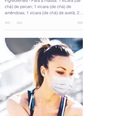
martamencarini
14 de mai. de 2021
1 min de leitura
Torta mousse de
abacate com cacau
Ingredientes - Para a massa: 1 xícara (de
chá) de pecan; 1 xícara (de chá) de
amêndoas; 1 xícara (de chá) de avelã; 2
colheres (de sopa)...