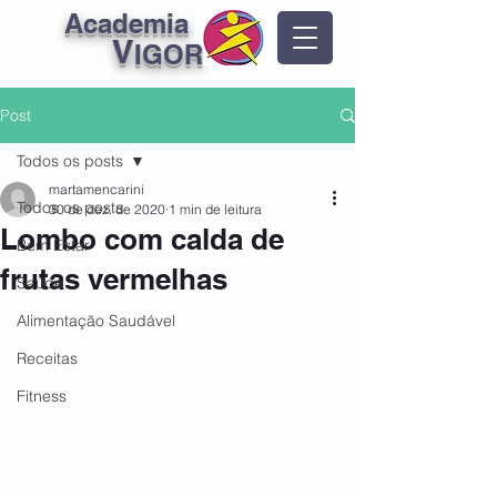
Academia
V
IGOR
Post
Todos os posts
martamencarini
Todos os posts
30 de dez. de 2020
1 min de leitura
Lombo com calda de
Bem Estar
frutas vermelhas
Saúde
Alimentação Saudável
Receitas
Fitness