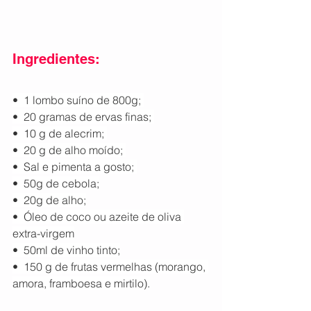
Ingredientes:
•  1 lombo suíno de 800g; 
•  20 gramas de ervas finas; 
•  10 g de alecrim; 
•  20 g de alho moído; 
•  Sal e pimenta a gosto; 
•  50g de cebola;
•  20g de alho;
•  Óleo de coco ou azeite de oliva 
extra-virgem
•  50ml de vinho tinto;
•  150 g de frutas vermelhas (morango, 
amora, framboesa e mirtilo).