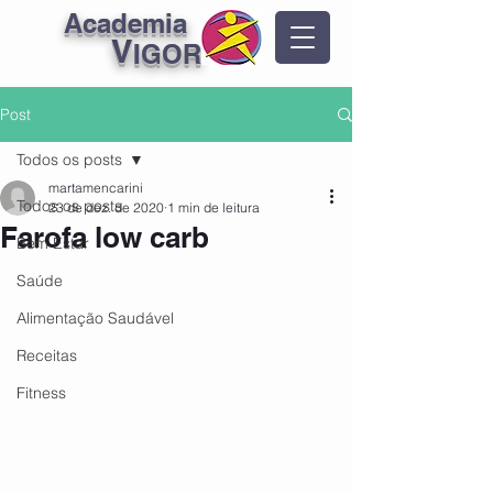
Academia
V
IGOR
Post
Todos os posts
martamencarini
Todos os posts
23 de dez. de 2020
1 min de leitura
Farofa low carb
Bem Estar
Saúde
Alimentação Saudável
Receitas
Fitness