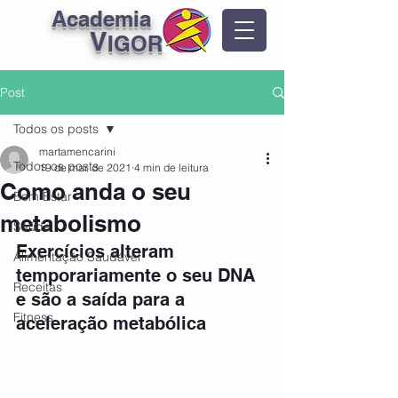
Academia
V
IGOR
Post
Todos os posts
martamencarini
Todos os posts
19 de mar. de 2021
4 min de leitura
Como anda o seu
Bem Estar
metabolismo
Saúde
Exercícios alteram 
Alimentação Saudável
temporariamente o seu DNA 
Receitas
e são a saída para a 
Fitness
aceleração metabólica