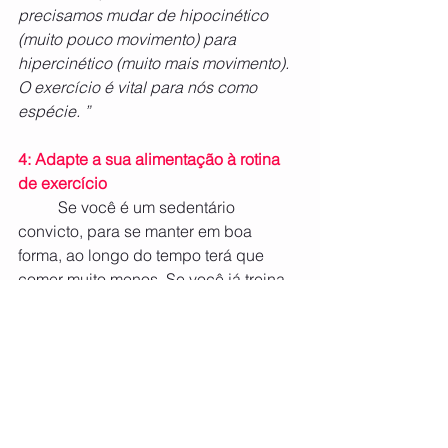
precisamos mudar de hipocinético 
(muito pouco movimento) para 
hipercinético (muito mais movimento). 
O exercício é vital para nós como 
espécie. ”
4: Adapte a sua alimentação à rotina 
de exercício
	Se você é um sedentário 
convicto, para se manter em boa 
forma, ao longo do tempo terá que 
comer muito menos. Se você já treina, 
é fundamental adequar a alimentação 
à sua rotina de atividades. A 
quantidade certa de combustível é 
crucial para o condicionamento físico 
e o metabolismo. 
	Uma dica é comer muita proteína 