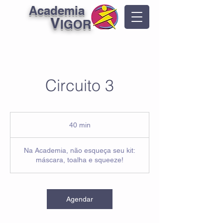
Academia
V
IGOR
Circuito 3
40 min
4
0
m
Na Academia, não esqueça seu kit:
i
máscara, toalha e squeeze!
n
Agendar