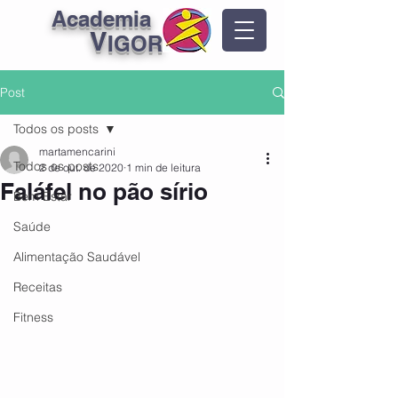
Academia
V
IGOR
Post
Todos os posts
martamencarini
Todos os posts
2 de out. de 2020
1 min de leitura
Faláfel no pão sírio
Bem Estar
Saúde
Alimentação Saudável
Receitas
Fitness