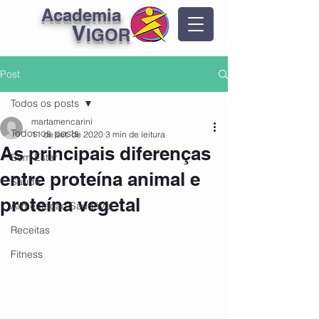
Academia
V
IGOR
Post
Todos os posts
martamencarini
Todos os posts
11 de set. de 2020
3 min de leitura
As principais diferenças
Bem Estar
entre proteína animal e
Saúde
proteína vegetal
Alimentação Saudável
Receitas
Fitness