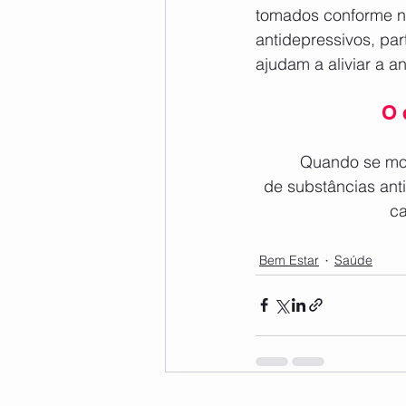
tomados conforme n
antidepressivos, par
ajudam a aliviar a 
O 
	Quando se movimenta, nosso corpo entra em equilíbrio. Passa a produzir uma série 
de substâncias antii
ca
Bem Estar
Saúde