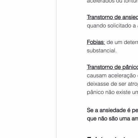
acelerados ou tontur
Transtorno de ansie
quando solicitado a 
Fobias
:
 de um deter
substancial.
Transtorno de pânic
causam aceleração do
deixasse de ser atr
pânico não existe u
Se a ansiedade é pe
que não são uma ame