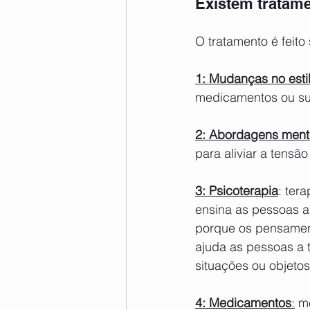
Existem tratame
O tratamento é feit
1: Mudanças no esti
medicamentos ou su
2: Abordagens ment
para aliviar a tensã
3: Psicoterapia
: ter
ensina as pessoas a 
porque os pensament
ajuda as pessoas a 
situações ou objeto
4: Medicamentos
:
 m