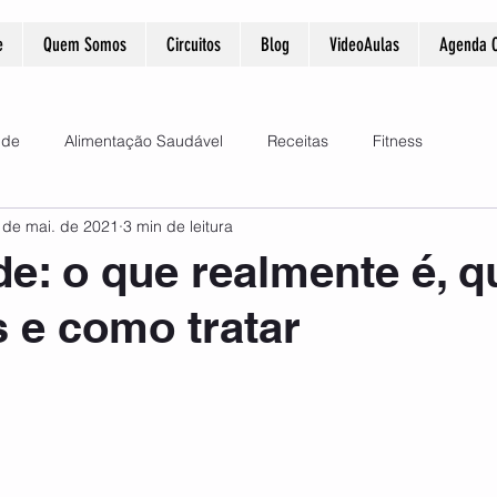
e
Quem Somos
Circuitos
Blog
VideoAulas
Agenda O
úde
Alimentação Saudável
Receitas
Fitness
 de mai. de 2021
3 min de leitura
e: o que realmente é, q
 e como tratar