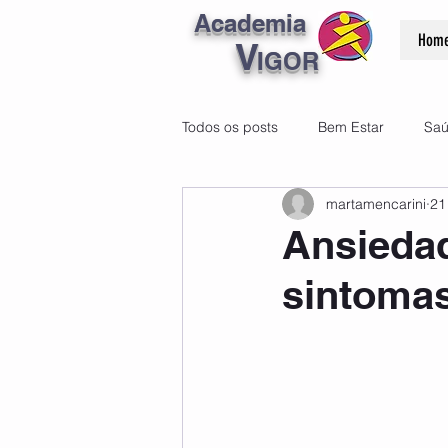
Academia
Hom
V
IGOR
Todos os posts
Bem Estar
Sa
martamencarini
21
Ansiedad
sintomas