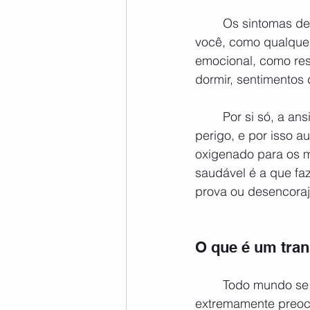
	Os sintomas de ansiedade variam muito. É provável que, em algum momento da vida, 
você, como qualquer
emocional, como res
dormir, sentimentos 
	Por si só, a ansiedade não é um problema. Ela é uma resposta biológica protetora ao 
perigo, e por isso 
oxigenado para os m
saudável é a que fa
prova ou desencoraj
O que é um tran
	Todo mundo se preocupa ou fica com medo às vezes. Mas se você se sente 
extremamente preoc