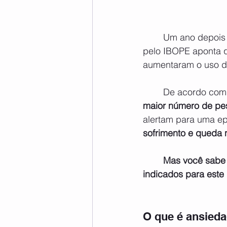
	Um ano depois do início da pandemia de Covid-19, um levantamento online realizado 
pelo IBOPE aponta q
aumentaram o uso d
	De acordo com
maior número de pe
alertam para uma ep
sofrimento e queda 
Mas você sabe 
indicados para este
O que é ansied