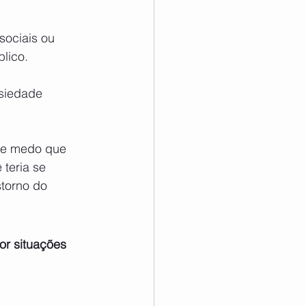
sociais ou 
blico.
siedade 
 de medo que 
teria se 
torno do 
or situações 