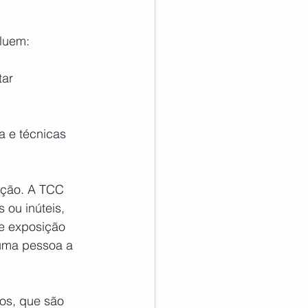
cluem:
tar 
a e técnicas 
ição. A TCC 
 ou inúteis, 
e exposição 
uma pessoa a 
os, que são 