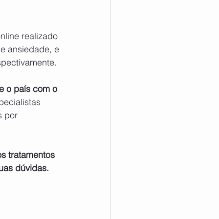
e ansiedade, e 
spectivamente.
je o país com o 
ecialistas 
s por
s tratamentos 
uas dúvidas.